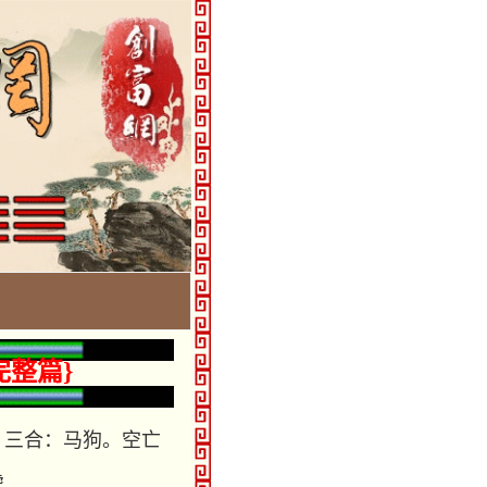
完整篇}
；三合：马狗。空亡
虎