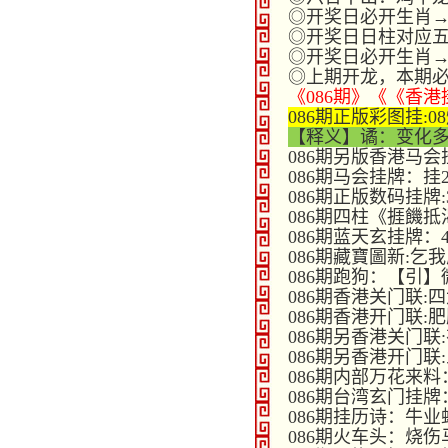
◎开奖日必开生肖
◎开奖日日柱对应
◎开奖日必开生肖
◎上期开龙，本期
《086期》《《香
086期正版彩图挂:
【释义】谲：变化
086期另版香港马会
086期马会挂牌：挂2
086期正版数码挂牌:3
086期四柱《捱饑
086期蓝天玄挂牌：4
086期藏寶圖新:乞我
086期跑狗：【引
086期香港关门联:四
086期香港开门联:肥
086期另香港关门联:
086期另香港开门联:
086期内部万花来
086期台湾玄门挂牌：
086期挂历诗：牛
086期火车头：烧