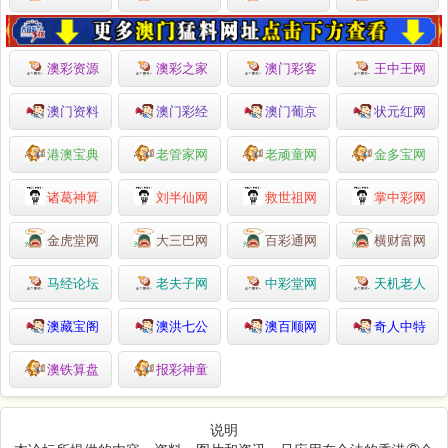
澳彩资源
澳彩之家
澳门彩客
王中王网
澳门资料
澳门彩经
澳门葡京
状元红网
港澳宝典
老管家网
老顽童网
金多宝网
诸葛神算
刘半仙网
救世祖网
掌中彩网
金虎堂网
大三巴网
百彩通网
横财富网
马经论坛
老夫子网
中彩堂网
天机老人
澳藏宝阁
澳洪七公
澳百顺网
奇人中特
澳铁算盘
报彩神童
说明