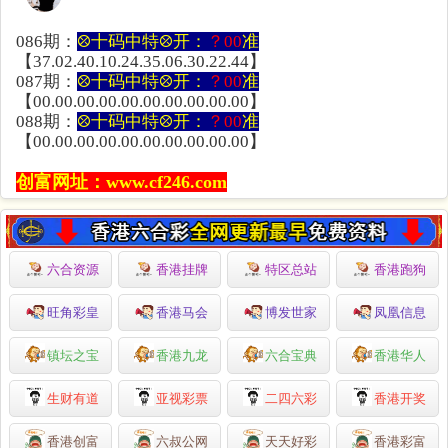
086期：
⛒十码中特⛒开：
？00
准
【37.02.40.10.24.35.06.30.22.44】
087期：
⛒十码中特⛒开：
？00
准
【00.00.00.00.00.00.00.00.00.00】
088期：
⛒十码中特⛒开：
？00
准
【00.00.00.00.00.00.00.00.00.00】
创富网址：www.cf246.com
六合资源
香港挂牌
特区总站
香港跑狗
旺角彩皇
香港马会
博发世家
凤凰信息
镇坛之宝
香港九龙
六合宝典
香港华人
生财有道
亚视彩票
二四六彩
香港开奖
香港创富
六叔公网
天天好彩
香港彩富