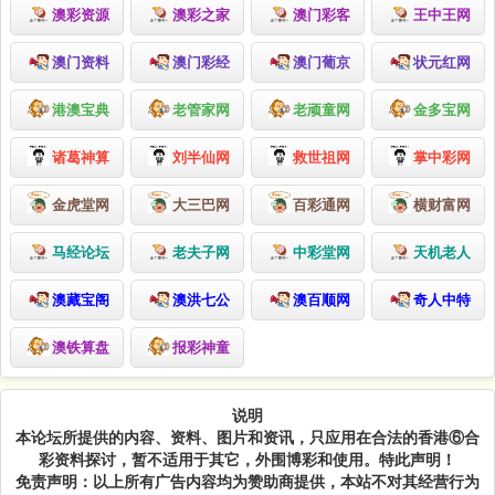
澳彩资源
澳彩之家
澳门彩客
王中王网
澳门资料
澳门彩经
澳门葡京
状元红网
港澳宝典
老管家网
老顽童网
金多宝网
诸葛神算
刘半仙网
救世祖网
掌中彩网
金虎堂网
大三巴网
百彩通网
横财富网
马经论坛
老夫子网
中彩堂网
天机老人
澳藏宝阁
澳洪七公
澳百顺网
奇人中特
澳铁算盘
报彩神童
说明
本论坛所提供的内容、资料、图片和资讯，只应用在合法的香港⑥合
彩资料探讨，暂不适用于其它，外围博彩和使用。特此声明！
免责声明：以上所有广告内容均为赞助商提供，本站不对其经营行为