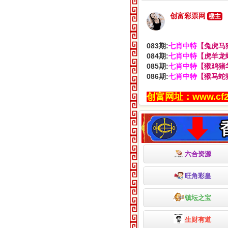
创富彩票网
楼主
083期:
七肖中特
【兔虎马
084期:
七肖中特
【虎羊龙
085期:
七肖中特
【猴鸡猪
086期:
七肖中特
【猴马蛇
创富网址：www.cf2
六合资源
旺角彩皇
镇坛之宝
生财有道