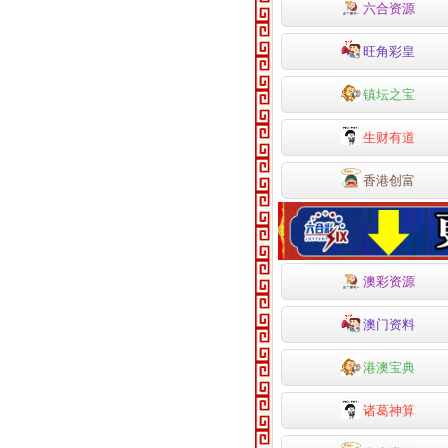
六合资源
旺角彩皇
镇坛之宝
生财有道
香港创富
澳彩资源
澳门资料
港澳宝典
诸葛神算